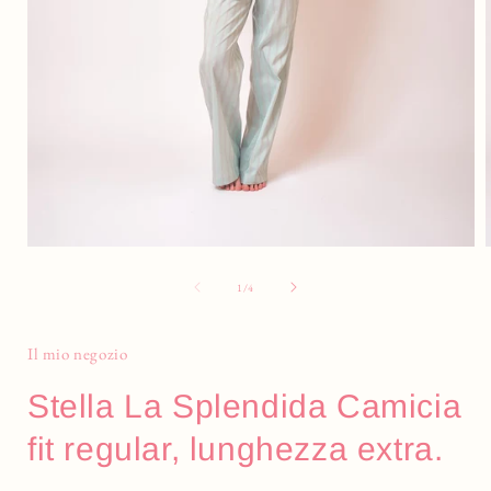
Apri
A
contenuti
c
multimediali
m
su
1
/
4
1
in
i
finestra
f
Il mio negozio
modale
Stella La Splendida Camicia
fit regular, lunghezza extra.