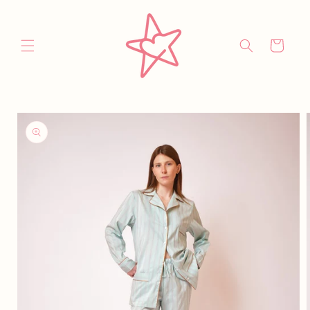
Vai
direttamente
ai contenuti
Carrello
Passa alle
informazioni
sul prodotto